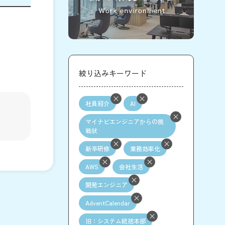
絞り込みキーワード
社員紹介
AI
マイナビエンジニアからの挑
戦状
新卒研修
業務効率化
AWS
会社生活
開発エンジニア
AdventCalendar
旧：システム統括本部