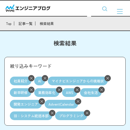
Top
記事一覧
検索結果
検索結果
絞り込みキーワード
社員紹介
AI
マイナビエンジニアからの挑戦状
新卒研修
業務効率化
AWS
会社生活
開発エンジニア
AdventCalendar
旧：システム統括本部
プログラミング