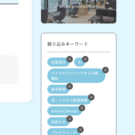
絞り込みキーワード
社員紹介
AI
マイナビエンジニアからの挑
戦状
新卒研修
旧：システム統括本部
AdventCalendar
お知らせ
プログラミング