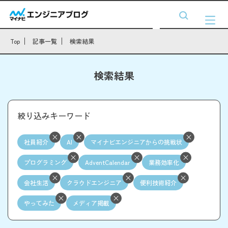
Top
記事一覧
検索結果
検索結果
絞り込みキーワード
社員紹介
AI
マイナビエンジニアからの挑戦状
プログラミング
AdventCalendar
業務効率化
会社生活
クラウドエンジニア
便利技術紹介
やってみた
メディア掲載