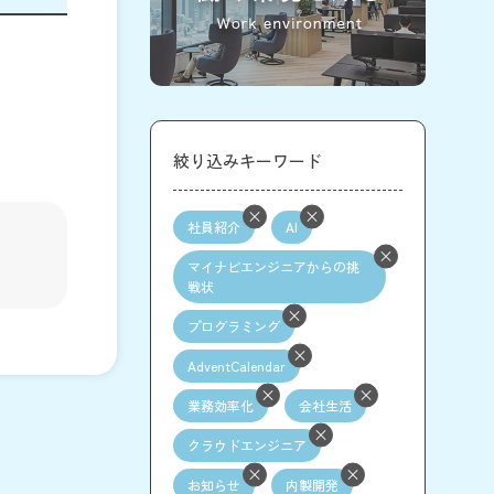
絞り込みキーワード
社員紹介
AI
マイナビエンジニアからの挑
戦状
プログラミング
AdventCalendar
業務効率化
会社生活
クラウドエンジニア
お知らせ
内製開発