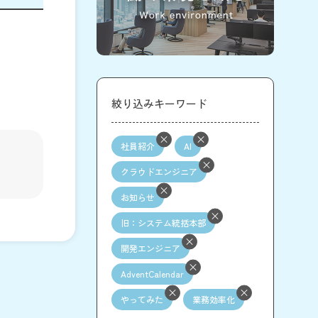
絞り込みキーワード
社員紹介
AI
クラウドエンジニア
お知らせ
旧：システム統括本部
開発エンジニア
AdventCalendar
やってみた
業務効率化