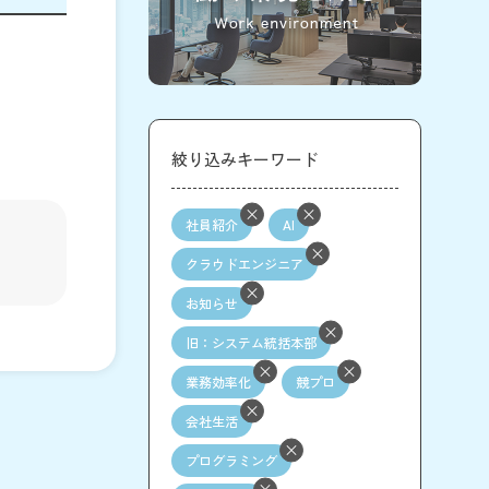
絞り込みキーワード
社員紹介
AI
クラウドエンジニア
お知らせ
旧：システム統括本部
業務効率化
競プロ
会社生活
プログラミング