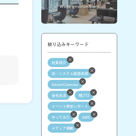
絞り込みキーワード
社員紹介
旧：システム統括本部
AdventCalendar
会社生活
競プロ
イベント参加レポート
やってみた
AWS
メディア掲載