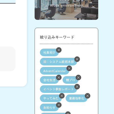
絞り込みキーワード
社員紹介
旧：システム統括本部
AdventCalendar
会社生活
競プロ
イベント参加レポート
やってみた
業務効率化
お知らせ