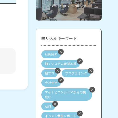
絞り込みキーワード
社員紹介
旧：システム統括本部
競プロ
プログラミング
会社生活
マイナビエンジニアからの挑
戦状
AWS
イベント参加レポート