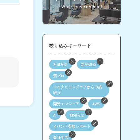
絞り込みキーワード
社員紹介
新卒研修
競プロ
マイナビエンジニアからの挑
戦状
開発エンジニア
AWS
AI
お知らせ
イベント参加レポート
会社生活