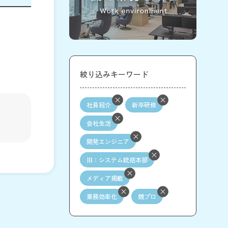
絞り込みキーワード
社員紹介
新卒研修
会社生活
開発エンジニア
旧：システム統括本部
メディア掲載
業務効率化
競プロ