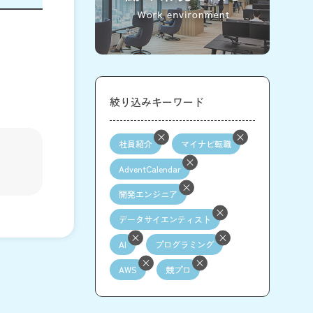
絞り込みキーワード
社員紹介
マイナビ転職
AdventCalendar
開発エンジニア
データサイエンティスト
AI
プログラミング
AWS
競プロ