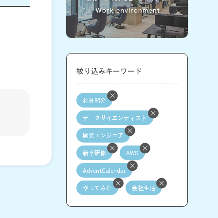
絞り込みキーワード
社員紹介
データサイエンティスト
開発エンジニア
新卒研修
AWS
AdventCalendar
やってみた
会社生活