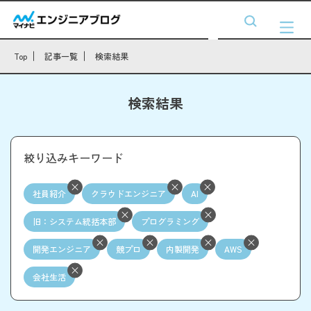
Top
記事一覧
検索結果
検索結果
絞り込みキーワード
社員紹介
クラウドエンジニア
AI
旧：システム統括本部
プログラミング
開発エンジニア
競プロ
内製開発
AWS
会社生活