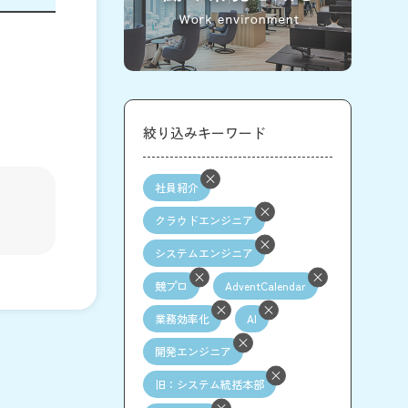
絞り込みキーワード
社員紹介
クラウドエンジニア
システムエンジニア
競プロ
AdventCalendar
業務効率化
AI
開発エンジニア
旧：システム統括本部