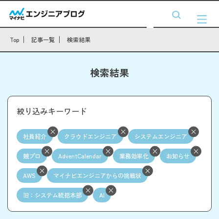
Top
記事一覧
検索結果
検索結果
絞り込みキーワード
社員紹介
クラウドエンジニア
システムエンジニア
競プロ
AdventCalendar
業務効率化
お知らせ
AWS
マイナビエンジニアからの挑戦状
旧：システム統括本部
AI