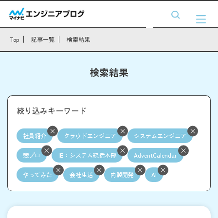
Top
記事一覧
検索結果
検索結果
絞り込みキーワード
社員紹介
クラウドエンジニア
システムエンジニア
競プロ
旧：システム統括本部
AdventCalendar
やってみた
会社生活
内製開発
AI