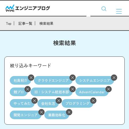
Top
記事一覧
検索結果
検索結果
絞り込みキーワード
社員紹介
クラウドエンジニア
システムエンジニア
競プロ
旧：システム統括本部
AdventCalendar
やってみた
会社生活
プログラミング
開発エンジニア
業務効率化