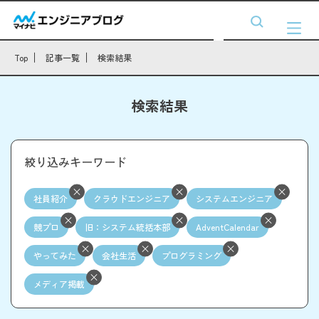
Top
記事一覧
検索結果
検索結果
絞り込みキーワード
社員紹介
クラウドエンジニア
システムエンジニア
競プロ
旧：システム統括本部
AdventCalendar
やってみた
会社生活
プログラミング
メディア掲載