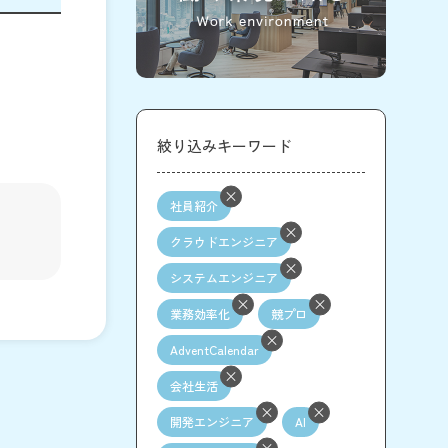
絞り込みキーワード
社員紹介
クラウドエンジニア
システムエンジニア
業務効率化
競プロ
AdventCalendar
会社生活
開発エンジニア
AI