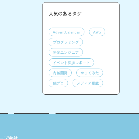
人気のあるタグ
AdventCalendar
AWS
プログラミング
開発エンジニア
イベント参加レポート
内製開発
やってみた
競プロ
メディア掲載
ープ会社