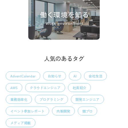
人気のあるタグ
AdventCalendar
お知らせ
AI
会社生活
AWS
クラウドエンジニア
社員紹介
業務効率化
プログラミング
開発エンジニア
イベント参加レポート
内製開発
競プロ
メディア掲載