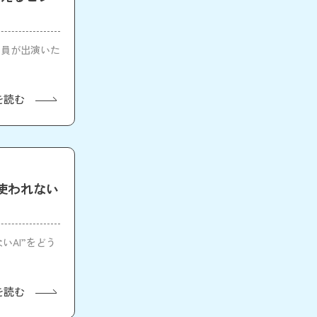
社員が出演いた
を読む
3「“使われない
」
ないAI”をどう
を読む