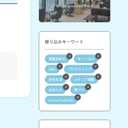
絞り込みキーワード
業務効率化
やってみた
AWS
プログラミング
会社生活
メディア掲載
お知らせ
競プロ
AdventCalendar