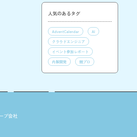
人気のあるタグ
AdventCalendar
AI
クラウドエンジニア
イベント参加レポート
内製開発
競プロ
ープ会社