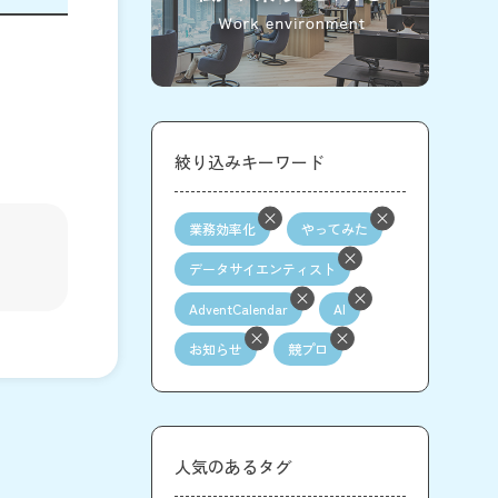
絞り込みキーワード
業務効率化
やってみた
データサイエンティスト
AdventCalendar
AI
お知らせ
競プロ
人気のあるタグ