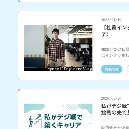
2022/01/19
【社員イン
ア）
知識ゼロの状態
はインフラまわ
の進行管理な
く魅力などに
内製開発
2026/03/31
私がデジ戦で
挑戦の先で
鉄道会社や企画