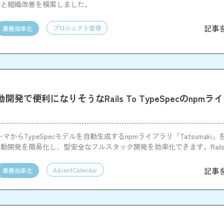
化と組織改善を模索しました。
記事
プロジェクト管理
業務効率化
開発で便利になりそうなRails To TypeSpecのnpm
スキーマからTypeSpecモデルを自動生成するnpmライブラリ「Tatsumaki
動開発を簡易化し、型安全なフルスタック開発を効率化できます。Railsの
lsからフロントエンドまで型同期を自動化します。
記事
AdventCalendar
業務効率化