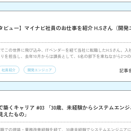
タビュー】マイナビ社員のお仕事を紹介 H.Sさん（開発
でこの世界に飛び込み、ITベンダーを経て当社に転職したH.Sさん。入
りを担当し、去年10月からは課長として、6名の部下を束ねながら2つ
どに携わっている。仕事内容、マネジメントで心がけていること、社風
ついて聞いてみた。
記事
社員紹介
開発エンジニア
築くキャリア #03 「30歳、未経験からシステムエン
見えたもの」
職での現場・業務改善経験を経て、30歳未経験でシステムエンジニア