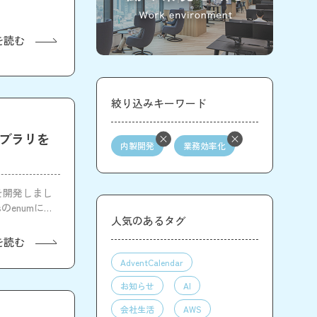
を読む
絞り込みキーワード
ライブラリを
内製開発
業務効率化
」を開発しまし
enumにも
人気のあるタグ
を読む
AdventCalendar
お知らせ
AI
会社生活
AWS