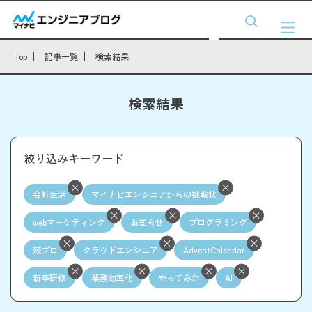
Top
記事一覧
検索結果
検索結果
絞り込みキーワード
会社生活
マイナビエンジニアからの挑戦状
webマーケティング
お知らせ
プログラミング
競プロ
クラウドエンジニア
AdventCalendar
新卒研修
業務効率化
やってみた
AI