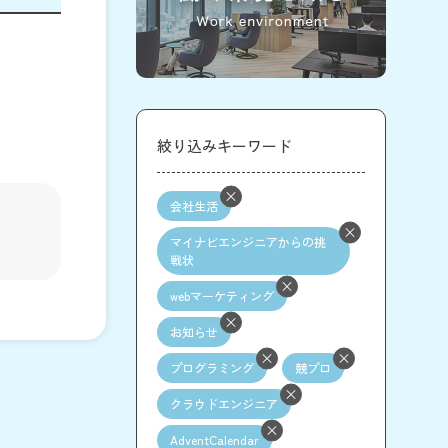
絞り込みキーワード
会社生活
マイナビエンジニアからの挑
戦状
webマーケティング
お知らせ
プログラミング
競プロ
クラウドエンジニア
AdventCalendar