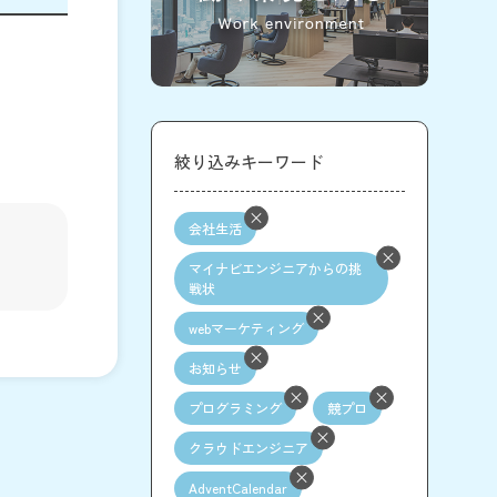
絞り込みキーワード
会社生活
マイナビエンジニアからの挑
戦状
webマーケティング
お知らせ
プログラミング
競プロ
クラウドエンジニア
AdventCalendar