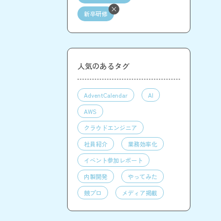
新卒研修
人気のあるタグ
AdventCalendar
AI
AWS
クラウドエンジニア
社員紹介
業務効率化
イベント参加レポート
内製開発
やってみた
競プロ
メディア掲載