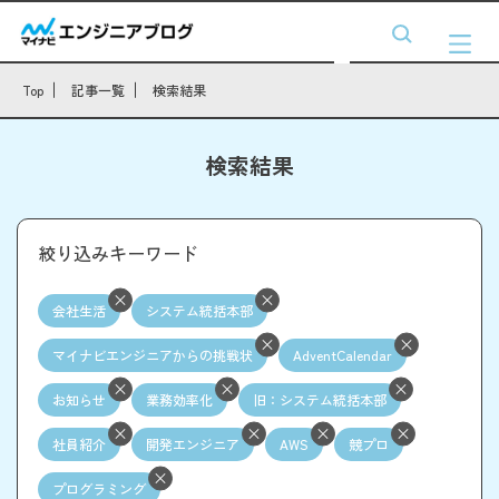
Top
記事一覧
検索結果
検索結果
絞り込みキーワード
会社生活
システム統括本部
マイナビエンジニアからの挑戦状
AdventCalendar
お知らせ
業務効率化
旧：システム統括本部
社員紹介
開発エンジニア
AWS
競プロ
プログラミング