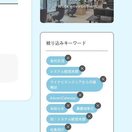
絞り込みキーワード
会社生活
システム統括本部
マイナビエンジニアからの挑
戦状
AdventCalendar
お知らせ
業務効率化
旧：システム統括本部
社員紹介