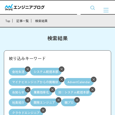
Top
記事一覧
検索結果
検索結果
絞り込みキーワード
会社生活
システム統括本部
マイナビエンジニアからの挑戦状
AdventCalendar
お知らせ
業務効率化
旧：システム統括本部
社員紹介
開発エンジニア
競プロ
クラウドエンジニア