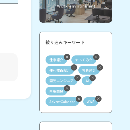
絞り込みキーワード
仕事紹介
やってみた
便利技術紹介
社員紹介
開発エンジニア
AI
内製開発
AdventCalendar
AWS