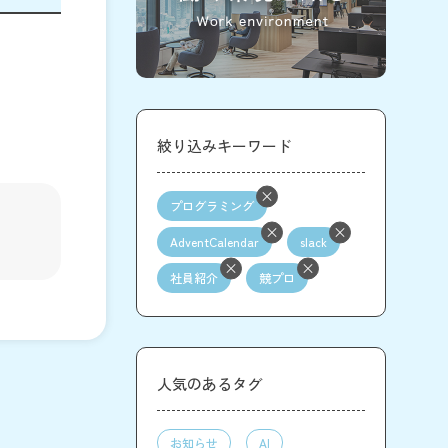
絞り込みキーワード
プログラミング
AdventCalendar
slack
社員紹介
競プロ
人気のあるタグ
お知らせ
AI