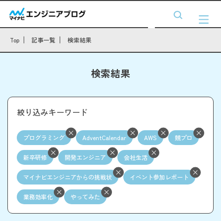
Top
記事一覧
検索結果
検索結果
絞り込みキーワード
プログラミング
AdventCalendar
AWS
競プロ
新卒研修
開発エンジニア
会社生活
マイナビエンジニアからの挑戦状
イベント参加レポート
業務効率化
やってみた