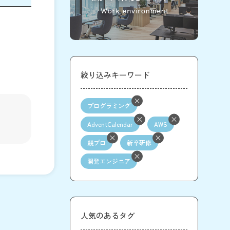
絞り込みキーワード
プログラミング
AdventCalendar
AWS
競プロ
新卒研修
開発エンジニア
人気のあるタグ