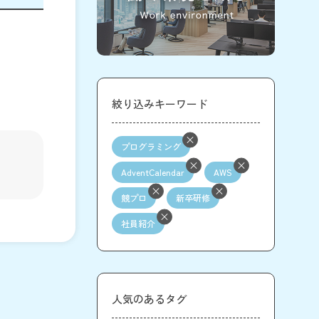
絞り込みキーワード
プログラミング
AdventCalendar
AWS
競プロ
新卒研修
社員紹介
人気のあるタグ