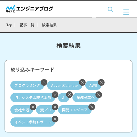
Top
記事一覧
検索結果
検索結果
絞り込みキーワード
プログラミング
AdventCalendar
AWS
旧：システム統括本部
AI
業務効率化
会社生活
競プロ
開発エンジニア
イベント参加レポート