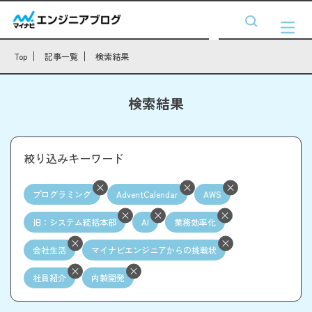
Top
記事一覧
検索結果
検索結果
絞り込みキーワード
プログラミング
AdventCalendar
AWS
旧：システム統括本部
AI
業務効率化
会社生活
マイナビエンジニアからの挑戦状
社員紹介
内製開発