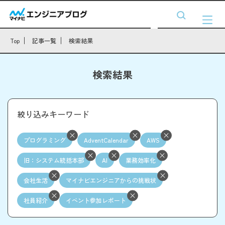
Top
記事一覧
検索結果
検索結果
絞り込みキーワード
プログラミング
AdventCalendar
AWS
旧：システム統括本部
AI
業務効率化
会社生活
マイナビエンジニアからの挑戦状
社員紹介
イベント参加レポート