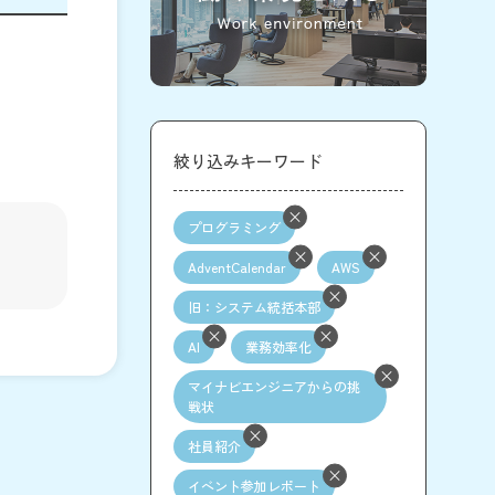
絞り込みキーワード
プログラミング
AdventCalendar
AWS
旧：システム統括本部
AI
業務効率化
マイナビエンジニアからの挑
戦状
社員紹介
イベント参加レポート