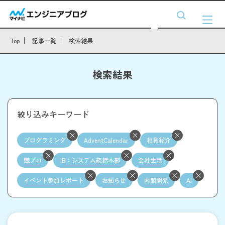
Top
記事一覧
検索結果
検索結果
絞り込みキーワード
プログラミング
AdventCalendar
社員紹介
競プロ
旧：システム統括本部
会社生活
イベント参加レポート
お知らせ
内製開発
AI