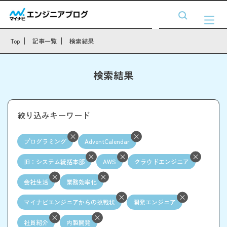
Top
記事一覧
検索結果
検索結果
絞り込みキーワード
プログラミング
AdventCalendar
旧：システム統括本部
AWS
クラウドエンジニア
会社生活
業務効率化
マイナビエンジニアからの挑戦状
開発エンジニア
社員紹介
内製開発