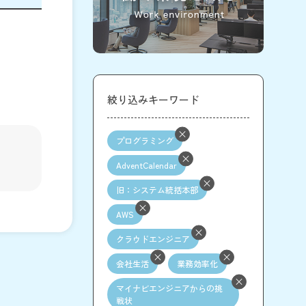
絞り込みキーワード
プログラミング
AdventCalendar
旧：システム統括本部
AWS
クラウドエンジニア
会社生活
業務効率化
マイナビエンジニアからの挑
戦状