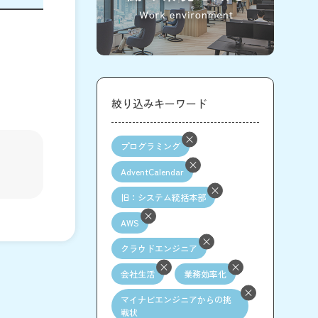
絞り込みキーワード
プログラミング
AdventCalendar
旧：システム統括本部
AWS
クラウドエンジニア
会社生活
業務効率化
マイナビエンジニアからの挑
戦状