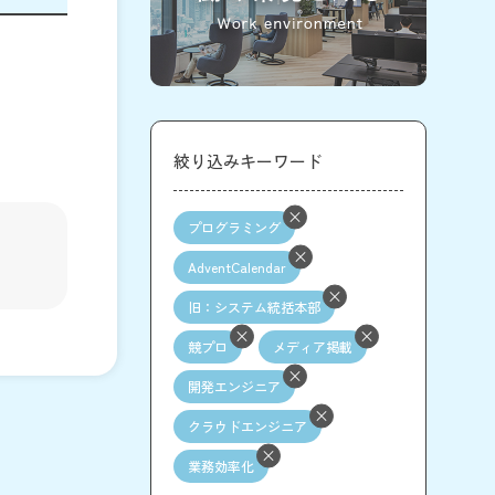
絞り込みキーワード
プログラミング
AdventCalendar
旧：システム統括本部
競プロ
メディア掲載
開発エンジニア
クラウドエンジニア
業務効率化