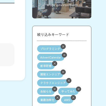
絞り込みキーワード
プログラミング
AdventCalendar
新卒研修
開発エンジニア
クラウドエンジニア
お知らせ
やってみた
業務効率化
AWS